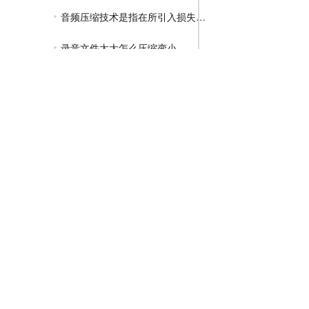
音频压缩技术是指在所引入损失可忽略
录音文件太大怎么压缩变小
GIF压缩教程
MP4压缩教程
JPG压缩教程
PNG压缩教程
JPGE压缩教程
文件压缩教程