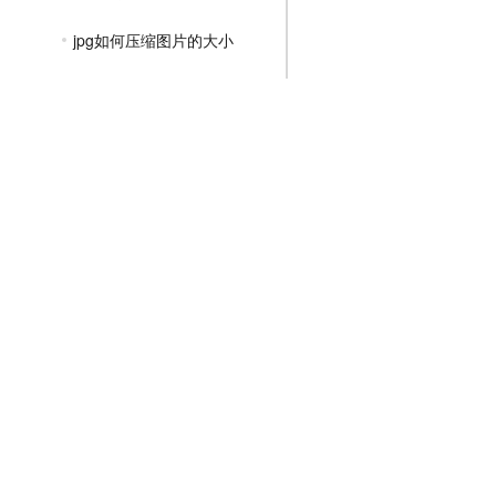
jpg如何压缩图片的大小
怎么把图片压缩jpg
png图片压缩变成jpg
jpg图片在线压缩工具
jpg文件免费在线压缩
PNG压缩教程
JPGE压缩教程
文件压缩教程