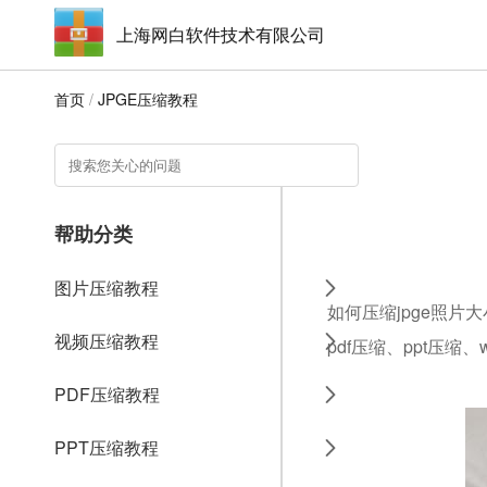
上海网白软件技术有限公司
首页
/
JPGE压缩教程
帮助分类
图片压缩教程
如何压缩jpge照片
视频压缩教程
pdf压缩、ppt压缩
PDF压缩教程
PPT压缩教程