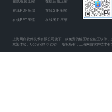
在线视频压缩
在线音频压缩
在线PDF压缩
在线GIF压缩
在线PPT压缩
在线图片压缩
上海网白软件技术有限公司
旗下一款免费的解压缩全能王软件，支持
欢迎体验。Copyright © 2024 版权所有：上海网白软件技