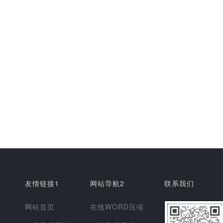
友情链接1
网站导航2
联系我们
网站首页
在线WORD压缩