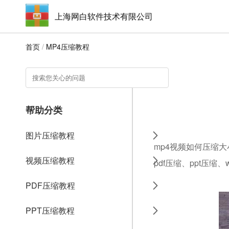
上海网白软件技术有限公司
首页
/
MP4压缩教程
帮助分类
图片压缩教程
mp4视频如何压缩大
视频压缩教程
pdf压缩、ppt压缩
PDF压缩教程
PPT压缩教程