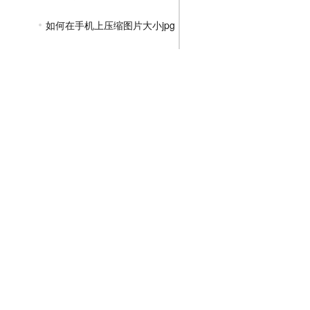
如何在手机上压缩图片大小jpg
怎么把图片压缩成jpg格式
jpg格式压缩图片怎么弄
怎么把照片压缩成jpg文件
图片如何压缩成jpg文件
PNG压缩教程
JPGE压缩教程
文件压缩教程