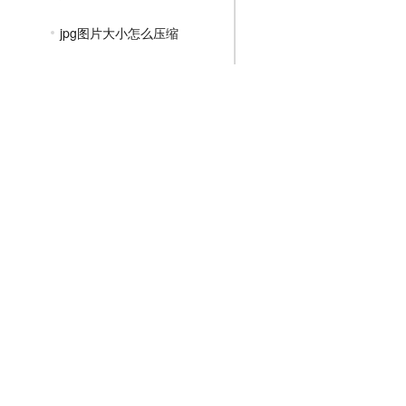
jpg图片大小怎么压缩
jpg图片怎么压缩大小免费
jpg照片怎么压缩
如何批量压缩大量jpg图片
jpg格式如何压缩图片
PNG压缩教程
JPGE压缩教程
文件压缩教程